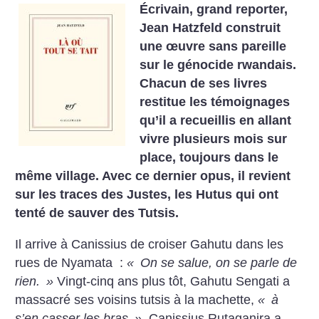
Écrivain, grand reporter,
Jean Hatzfeld construit
une œuvre sans pareille
sur le génocide rwandais.
Chacun de ses livres
restitue les témoignages
qu’il a recueillis en allant
vivre plusieurs mois sur
place, toujours dans le
même village. Avec ce dernier opus, il revient
sur les traces des Justes, les Hutus qui ont
tenté de sauver des Tutsis.
Il arrive à Canissius de croiser Gahutu dans les
rues de Nyamata :
«
On se salue, on se parle de
rien.
»
Vingt-cinq ans plus tôt, Gahutu Sengati a
massacré ses voisins tutsis à la machette,
«
à
s’en casser les bras
»
. Canissius Rutaganira a