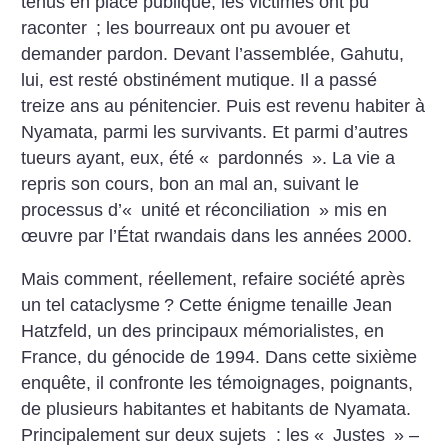
tenus en place publique, les victimes ont pu
raconter
; les bourreaux ont pu avouer et
demander pardon. Devant l’assemblée, Gahutu,
lui, est resté obstinément mutique. Il a passé
treize ans au pénitencier. Puis est revenu habiter à
Nyamata, parmi les survivants. Et parmi d’autres
tueurs ayant, eux, été «
pardonnés
». La vie a
repris son cours, bon an mal an, suivant le
processus d’«
unité et réconciliation
» mis en
œuvre par l’État rwandais dans les années 2000.
Mais comment, réellement, refaire société après
un tel cataclysme
?
Cette énigme tenaille Jean
Hatzfeld, un des principaux mémorialistes, en
France, du génocide de 1994. Dans cette sixième
enquête, il confronte les témoignages, poignants,
de plusieurs habitantes et habitants de Nyamata.
Principalement sur deux sujets : les «
Justes
» –