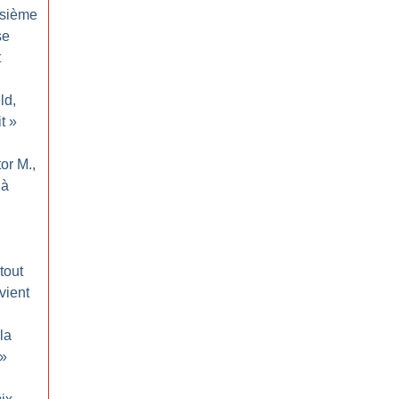
isième
se
t
ld,
t
»
tor M.,
 à
rtout
vient
la
»