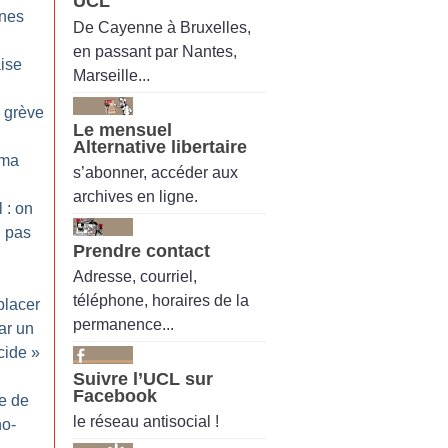
UCL
ines
De Cayenne à Bruxelles,
en passant par Nantes,
aise
Marseille...
n grève
Le mensuel
Alternative libertaire
ama
s’abonner, accéder aux
archives en ligne.
 : on
, pas
Prendre contact
Adresse, courriel,
téléphone, horaires de la
lacer
permanence...
ar un
cide
»
Suivre l’UCL sur
Facebook
ie de
le réseau antisocial !
no-