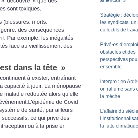
 «
découvre
» que des
américain
»
s sont toxiques.
Stratégie : déclo
 (blessures, morts,
les syndicats, uni
e genre, des conséquences
collectifs de trava
ir. Par exemple, les inégalités
Privé
·
es d’emploi
lités face au vieillissement des
obstacles et des
perspectives pour
st dans la tête
»
ensemble
continuent à exister, entraînant
Interpro : en Ard
la capacité à jouir. La ménopause
on rallume sans 
 maladie redoutée alors qu’elle
la mèche
événement.L’épidémie de Covid
stème de santé, par ailleurs
L’affaire du siècle
successifs, ce qui prive des
l’institutionnalisa
traception ou à la prise en
la lutte climatiqu