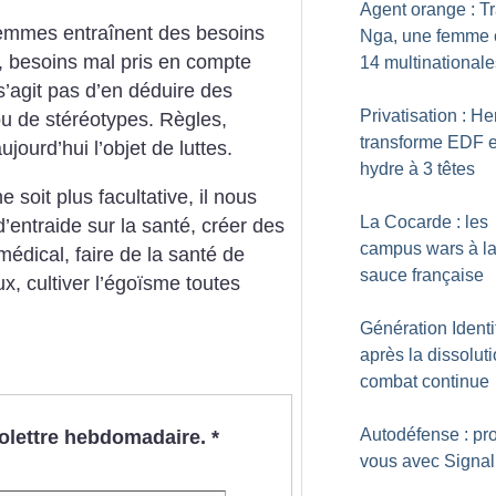
Agent orange : T
femmes entraînent des besoins
Nga, une femme 
, besoins mal pris en compte
14 multinationale
s’agit pas d’en déduire des
Privatisation : He
u de stéréotypes. Règles,
transforme EDF 
jourd’hui l’objet de luttes.
hydre à 3 têtes
soit plus facultative, il nous
La Cocarde : les
d’entraide sur la santé, créer des
campus wars à l
médical, faire de la santé de
sauce française
x, cultiver l’égoïsme toutes
Génération Identit
après la dissoluti
combat continue
Autodéfense : pr
nfolettre hebdomadaire.
*
vous avec Signal