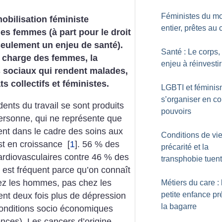
Féministes du m
mobilisation féministe
entier, prêtes au
des femmes (à part pour le droit
 seulement un enjeu de santé).
Santé : Le corps,
n charge des femmes, la
enjeu à réinvestir
 sociaux qui rendent malades,
 collectifs et féministes.
LGBTI et féminis
s’organiser en co
ents du travail se sont produits
pouvoirs
personne, qui ne représente que
ent dans le cadre des soins aux
Conditions de vie 
t en croissance
[
1
]
. 56 % des
précarité et la
rdiovasculaires contre 46 % des
transphobie tuent
 est fréquent parce qu’on connaît
hez les hommes, pas chez les
Métiers du care : 
petite enfance pr
ent deux fois plus de dépression
la bagarre
onditions socio économiques
ences). Les cancers d’origine