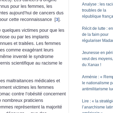
Analyse : les rac
onnus pour les femmes, les
troubles de la
intes aujourd’hui de cancers dus
république franç
 pour cette reconnaissance
[
3
]
.
Récit de lutte : e
de quelques victimes pour que les
de la faim pour
iose ou par les implants
régulariser Mad
onnues et traitées. Les femmes
ées comme exagérant leurs
Jeunesse en péril
 même inventé le syndrome
veut des moyens
rnis scientifique au racisme le
du Xanax
!
Arménie : «
Remp
es maltraitances médicales et
le nationalisme p
èrement victimes les femmes
antimilitarisme lu
tomac contre l’obésité concernent
e nombreux praticiens
Lire : «
la stratég
emmes représentent la majorité
l’anarchisme lati