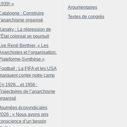
1939)
»
Argumentaires
Catalogne : Construire
Textes de congrès
l’anarchisme organisé
Kanaky : La répression de
l’État colonial se poursuit
Lire René Berthier, «
Les
Anarchistes et l’organisation.
Plateforme-Synthèse
»
Football : La FIFA et les USA
marquent contre notre camp
En 1926... et 1956 :
Trajectoires de l’anarchisme
organisé
Journées écosyndicales
2026 : «
Nous avons pris
conscience d’un besoin