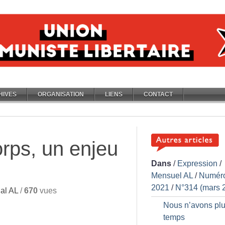
HIVES
ORGANISATION
LIENS
CONTACT
orps, un enjeu
Dans
/
Expression
/
Mensuel AL
/
Numér
2021
/
N°314 (mars 
al AL
/
670
vues
Nous n’avons plu
temps