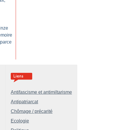
ix,
inze
émoire
 parce
Antifascisme et antimiltarisme
Antipatriarcat
Chômage / précarité
Ecologie