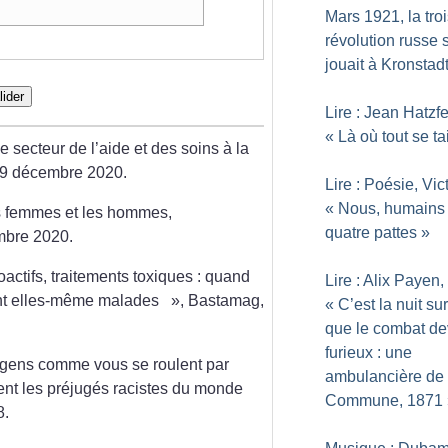
Mars 1921, la tro
révolution russe 
jouait à Kronstad
lider
Lire : Jean Hatzfe
«
Là où tout se tai
 secteur de l’aide et des soins à la
9 décembre 2020.
Lire : Poésie, Vic
«
Nous, humains
les femmes et les hommes,
quatre pattes
»
mbre 2020.
oactifs, traitements toxiques : quand
Lire : Alix Payen,
ent elles-même malades
», Bastamag,
«
C’est la nuit su
que le combat de
furieux : une
 gens comme vous se roulent par
ambulancière de 
cent les préjugés racistes du monde
Commune, 1871
8.