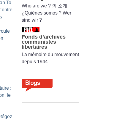
ran To
Who are we ? 의 소개
contre
¿Quiénes somos ? Wer
s
sind wir ?
rcule
Fonds d’archives
en
communistes
libertaires
La mémoire du mouvement
depuis 1944
a
aire :
on, le
otégez-