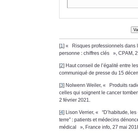
Va
[
1
]
«
Risques professionnels dans le
personne : chiffres clés
», CPAM, 2
[
2
]
Haut conseil de l’égalité entre 
communiqué de presse du 15 déce
[
3
]
Nolwenn Weiler, «
Produits radi
celles qui soignent le cancer tomb
2 février 2021.
[
4
]
Lison Verrier, «
“D’habitude, les
terre” : patients et médecins dénon
médical
», France info, 27 mai 201