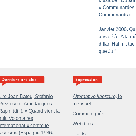
Musique : Dubam
«
Communardes
Communards
»
Janvier 2006. Qu
ans déjà : A la m
d’Ilan Halimi, tué
que Juif
Lire Jean Batou, Stefanie
Alternative libertaire,
le
Prezioso et Ami-Jacques
mensuel
Rapin (dir.), «
Quand vient la
Communiqués
nuit. Volontaires
Webditos
internationaux contre le
fascisme (Espagne 1936-
Tracts