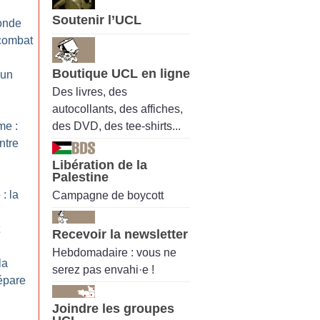
Soutenir l’UCL
onde
 combat
Boutique UCL en ligne
 un
Des livres, des
autocollants, des affiches,
des DVD, des tee-shirts...
me :
ntre
Libération de la
Palestine
: la
Campagne de boycott
Recevoir la newsletter
Hebdomadaire : vous ne
la
serez pas envahi·e !
épare
Joindre les groupes