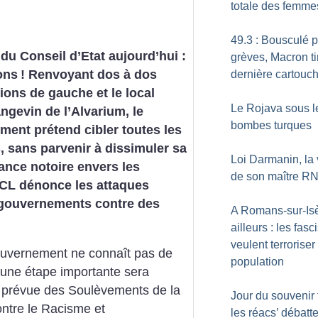
totale des femme
49.3 : Bousculé p
u Conseil d’Etat aujourd’hui :
grèves, Macron ti
ons
!
Renvoyant dos à dos
dernière cartouc
ions de gauche et le local
Le Rojava sous l
angevin de l’Alvarium, le
bombes turques
ent prétend cibler toutes les
, sans parvenir à dissimuler sa
Loi Darmanin, la 
nce notoire envers les
de son maître R
CL dénonce les attaques
 gouvernements contre des
A Romans-sur-Isè
!
ailleurs : les fasc
veulent terroriser
gouvernement ne connaît pas de
population
une étape importante sera
n prévue des Soulèvements de la
Jour du souvenir 
ontre le Racisme et
les réacs’ débatt