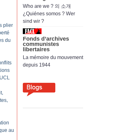
Who are we ? 의 소개
¿Quiénes somos ? Wer
sind wir ?
 plier
berté
Fonds d’archives
es du
communistes
libertaires
La mémoire du mouvement
nflits
depuis 1944
tions
l’UCL
t,
tes,
ation
ique au