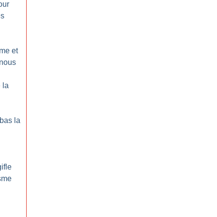
our
es
sme et
 nous
 la
 bas la
ifle
isme