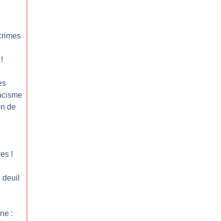
crimes
!
es
racisme
on de
res
!
 deuil
ne :