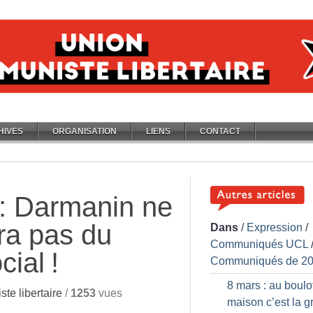
HIVES
ORGANISATION
LIENS
CONTACT
 : Darmanin ne
ra pas du
Dans
/
Expression
/
Communiqués UCL
cial
!
Communiqués de 2
8 mars : au boulot
te libertaire
/
1253
vues
maison c’est la g