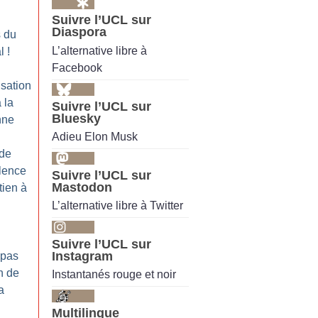
Suivre l’UCL sur
Diaspora
 du
L’alternative libre à
l
!
Facebook
isation
 la
Suivre l’UCL sur
Bluesky
nne
Adieu Elon Musk
 de
ilence
Suivre l’UCL sur
Mastodon
tien à
L’alternative libre à Twitter
Suivre l’UCL sur
Instagram
 pas
n de
Instantanés rouge et noir
a
Multilingue