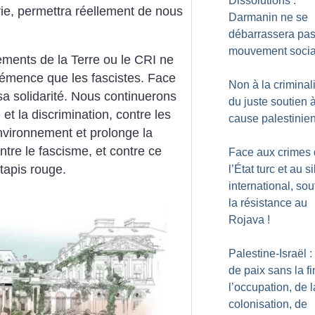
Dissolutions :
vie, permettra réellement de nous
Darmanin ne se
débarrassera pas
mouvement socia
ments de la Terre ou le CRI ne
émence que les fascistes.
Face
Non à la criminal
a solidarité.
Nous continuerons
du juste soutien à
et la discrimination, contre les
cause palestinie
environnement et prolonge la
ntre le fascisme, et contre ce
Face aux crimes
tapis rouge.
l’État turc et au s
international, sou
la résistance au
Rojava
!
Palestine-Israël :
de paix sans la fi
l’occupation, de l
colonisation, de