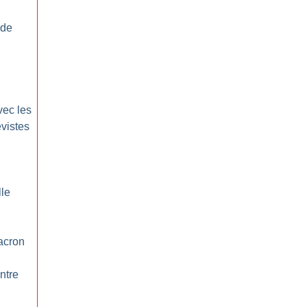
 de
vec les
vistes
lle
acron
ntre