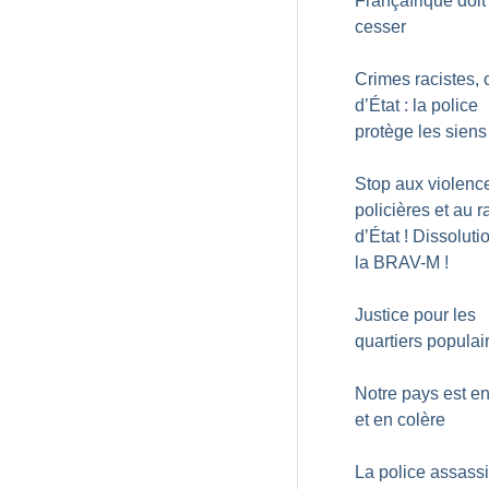
Françafrique doit
cesser
Crimes racistes, 
d’État : la police
protège les siens
Stop aux violenc
policières et au 
d’État
! Dissoluti
la BRAV-M
!
Justice pour les
quartiers populai
Notre pays est en
et en colère
La police assassi