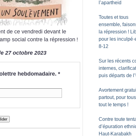
l’apartheid
Toutes et tous
ensemble, faisons
t de ce vendredi devant le
la répression
! Li
amp social contre la répression
!
pour les inculpé
·
8-12
le 27 octobre 2023
Sur les récents co
internes, clarifica
nfolettre hebdomadaire.
*
puis départs de 
Avortement gratui
partout, pour tous
tout le temps
!
Contre toute tent
lider
d’épuration ethn
Haut-Karabakh