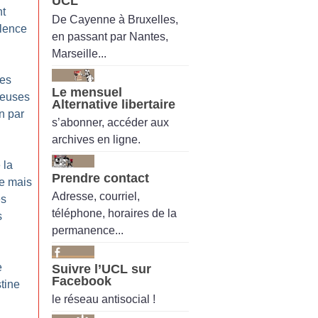
UCL
nt
De Cayenne à Bruxelles,
ilence
en passant par Nantes,
Marseille...
les
Le mensuel
reuses
Alternative libertaire
n par
s’abonner, accéder aux
archives en ligne.
 la
Prendre contact
re mais
Adresse, courriel,
es
téléphone, horaires de la
s
permanence...
e
Suivre l’UCL sur
Facebook
tine
le réseau antisocial !