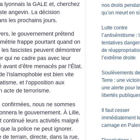
ifa lyonnais la GALE et, cherchez
nos droits penda
iste angevin.
La décision
qu’on meurt en s
ns les prochains jours.
Lutte contre
vers, le gouvernement prétend
l’antisémitisme : 
métrie frappe pourtant quand on
tentatives dange
 : les fascistes peuvent démontrer
de réappropriatio
l’extrême droite
ser qui ne cadre pas avec leur
é avant d’être menacés par l’État.
Soulèvements de
de l’islamophobie est bien vite
Terre : une victoi
tisme, et l’opposition aux
une alerte pour l
n acte de terrorisme.
libertés publique
tre confirmées, nous ne sommes
Il faut cesser
donnera le gouvernement.
À Lille,
immédiatement l
t continué leurs activités malgré
carnage en Pales
 que la police ne peut ignorer.
 de terrain, directe, dans la rue,