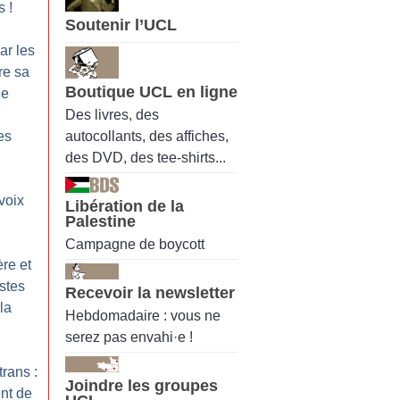
s
!
Soutenir l’UCL
ar les
re sa
Boutique UCL en ligne
he
Des livres, des
autocollants, des affiches,
es
des DVD, des tee-shirts...
voix
Libération de la
Palestine
N
Campagne de boycott
re et
istes
Recevoir la newsletter
 la
Hebdomadaire : vous ne
serez pas envahi·e !
trans :
Joindre les groupes
ent de