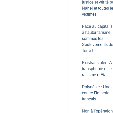
justice et vérité p
Nahel et toutes l
victimes
Face au capitali
à l’autoritarisme,
sommes les
Soulèvements de
Terre
!
Existransinter : A
transphobie et le
racisme d’État
Polynésie : Une g
contre l’impérial
français
Non à l’opération