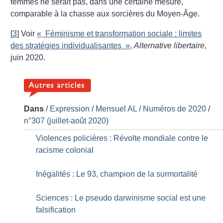
femmes ne serait pas, dans une certaine mesure,
comparable à la chasse aux sorcières du Moyen-Âge.
[
3
]
Voir
«
Féminisme et transformation sociale : limites
des stratégies individualisantes
»
,
Alternative libertaire,
juin 2020.
Dans
/
Expression
/
Mensuel AL
/
Numéros de 2020
/
n°307 (juillet-août 2020)
Violences policières : Révolte mondiale contre le
racisme colonial
Inégalités : Le 93, champion de la surmortalité
Sciences : Le pseudo darwinisme social est une
falsification