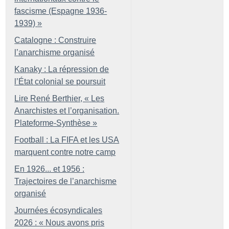
fascisme (Espagne 1936-
1939)
»
Catalogne : Construire
l’anarchisme organisé
Kanaky : La répression de
l’État colonial se poursuit
Lire René Berthier, «
Les
Anarchistes et l’organisation.
Plateforme-Synthèse
»
Football : La FIFA et les USA
marquent contre notre camp
En 1926... et 1956 :
Trajectoires de l’anarchisme
organisé
Journées écosyndicales
2026 : «
Nous avons pris