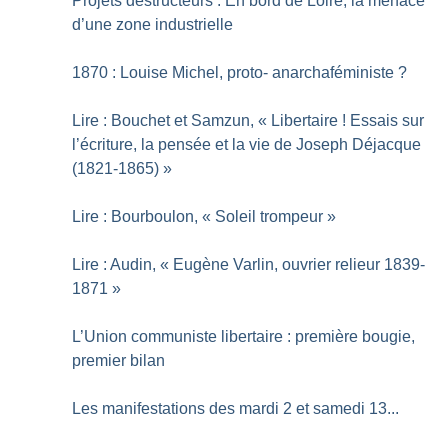
Projets destructeurs : En bord de Loire, la menace
d’une zone industrielle
1870 : Louise Michel, proto- anarchaféministe
?
Lire : Bouchet et Samzun, «
Libertaire
! Essais sur
l’écriture, la pensée et la vie de Joseph Déjacque
(1821-1865)
»
Lire : Bourboulon, «
Soleil trompeur
»
Lire : Audin, «
Eugène Varlin, ouvrier relieur 1839-
1871
»
L’Union communiste libertaire : première bougie,
premier bilan
Les manifestations des mardi 2 et samedi 13...