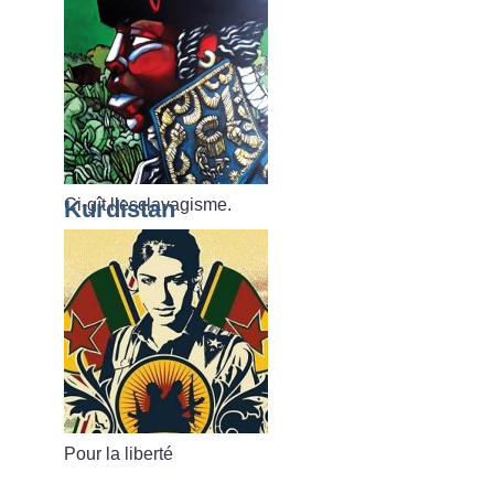
Ci-gît l’esclavagisme.
Kurdistan
Pour la liberté