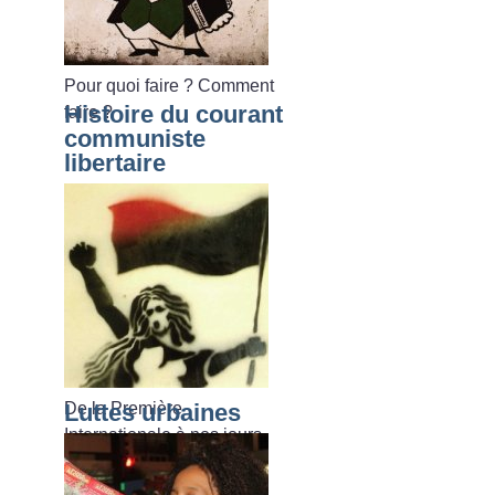
Pour quoi faire
? Comment
Histoire du courant
faire
?
communiste
libertaire
De la Première
Luttes urbaines
Internationale à nos jours.