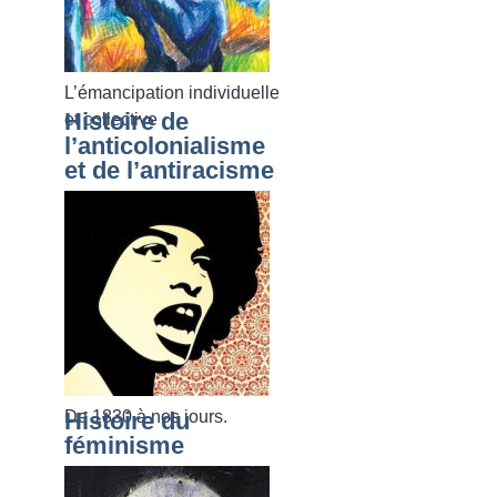
L’émancipation individuelle
Histoire de
et collective
l’anticolonialisme
et de l’antiracisme
De 1830 à nos jours.
Histoire du
féminisme