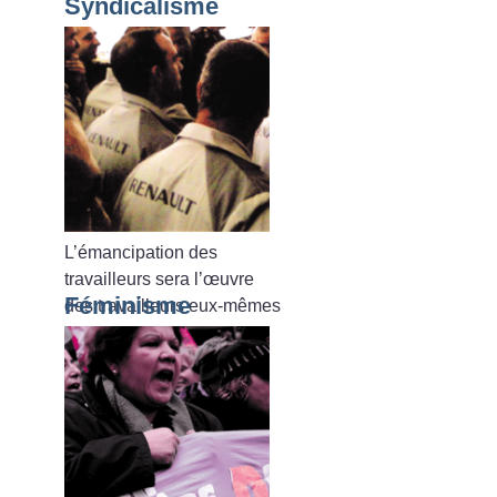
Syndicalisme
L’émancipation des
travailleurs sera l’œuvre
Féminisme
des travailleurs eux-mêmes