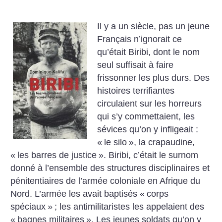
Il y a un siècle, pas un jeune
Français n’ignorait ce
qu’était
Biribi, dont le nom
seul suffisait
à faire
frissonner les plus durs.
Des
histoires terrifiantes
circulaient sur les horreurs
qui s’y
commettaient, les
sévices qu’on
y infligeait :
«
le silo
», la crapaudine,
«
les barres de justice
».
Biribi, c’était le surnom
donné à
l’ensemble des structures disciplinaires et
pénitentiaires de l’armée coloniale en Afrique du
Nord. L’armée les avait baptisés
«
corps
spéciaux
»
; les antimilitaristes les appelaient des
«
bagnes militaires
». Les jeunes soldats
qu’on y