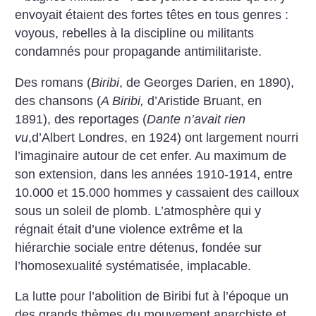
envoyait étaient des fortes têtes en
tous genres :
voyous, rebelles à la discipline ou militants
condamnés pour propagande antimilitariste.
Des romans (
Biribi
, de Georges Darien,
en 1890),
des chansons (
A Biribi,
d’Aristide
Bruant, en
1891), des reportages (
Dante
n’avait rien
vu
,d’Albert Londres, en 1924)
ont largement nourri
l’imaginaire autour
de cet enfer. Au maximum de
son extension, dans les années 1910-1914, entre
10.000 et 15.000 hommes y cassaient des
cailloux
sous un soleil de plomb.
L’atmosphère qui y
régnait était
d’une violence extrême et la
hiérarchie sociale entre détenus, fondée sur
l’homosexualité systématisée, implacable.
La lutte pour l’abolition de
Biribi fut à l’époque un
des
grands thèmes du mouvement
anarchiste et