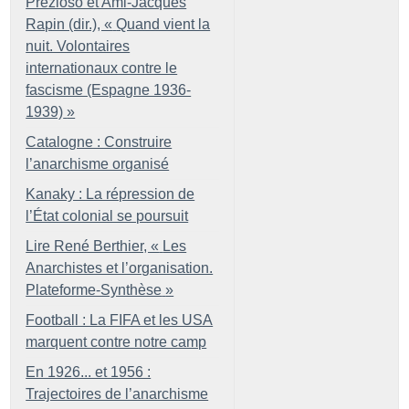
Prezioso et Ami-Jacques
Rapin (dir.), «
Quand vient la
nuit. Volontaires
internationaux contre le
fascisme (Espagne 1936-
1939)
»
Catalogne : Construire
l’anarchisme organisé
Kanaky : La répression de
l’État colonial se poursuit
Lire René Berthier, «
Les
Anarchistes et l’organisation.
Plateforme-Synthèse
»
Football : La FIFA et les USA
marquent contre notre camp
En 1926... et 1956 :
Trajectoires de l’anarchisme