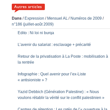
Dans
/
Expression
/
Mensuel AL
/
Numéros de 2009
/
n°186 (juillet-août 2009)
Edito : Ni loi ni burqa
L’avenir du salariat : esclavage + précarité
Retour de la privatisation à La Poste : mobilisation à
la rentrée
Infographie : Quel avenir pour l’ex-Liste
«
antisioniste
»
?
Yazid Debbich (Génération Palestine) : «
Nous
voulons rétablir la vérité sur le conflit palestinien
»
Centres de rétention : Les ratés de l’«
ouverture à la