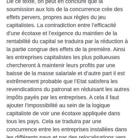
De ce texte, on peut en conclure que la
soumission aux lois de
la concurrence crée des
effets
pervers, propres aux règles du jeu
capitalistes. La contradiction entre l’efficacité
d’une écotaxe et
l’exigence du maintien de la
rentabilité du capital se traduira par
la réduction à
la partie congrue
des effets de la première. Ainsi
les entreprises capitalistes les
plus pollueuses
chercheront à
maintenir leurs profits par une
baisse de la masse salariale et
d’autre part il est
extrêmement
probable que l’Etat satisfera les
revendications du patronat en
réduisant les autres
impôts payés
par les entreprises. A cela il faut
ajouter l’impossibilité au sein de
la logique
capitaliste de voir une
écotaxe appliquée dans
tous les
pays. Cela se traduira par une
concurrence entre les entreprises
installées dans
les différents pays
et par des relocalisations vers