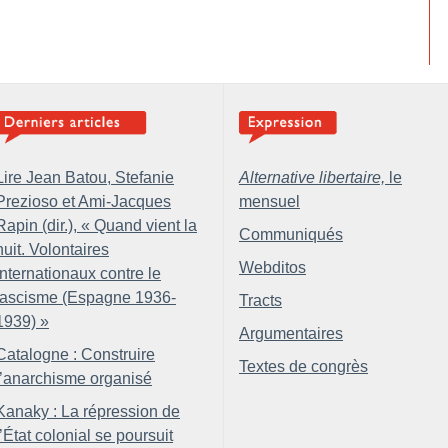
Lire Jean Batou, Stefanie
Alternative libertaire,
le
Prezioso et Ami-Jacques
mensuel
Rapin (dir.), «
Quand vient la
Communiqués
nuit. Volontaires
Webditos
internationaux contre le
fascisme (Espagne 1936-
Tracts
1939)
»
Argumentaires
Catalogne : Construire
Textes de congrès
l’anarchisme organisé
Kanaky : La répression de
l’État colonial se poursuit