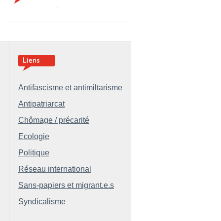
Antifascisme et antimiltarisme
Antipatriarcat
Chômage / précarité
Ecologie
Politique
Réseau international
Sans-papiers et migrant.e.s
Syndicalisme