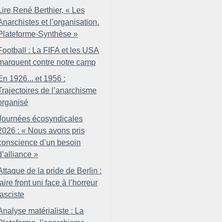
Lire René Berthier, «
Les
Anarchistes et l’organisation.
Plateforme-Synthèse
»
Football : La FIFA et les USA
marquent contre notre camp
En 1926... et 1956 :
Trajectoires de l’anarchisme
organisé
Journées écosyndicales
2026 : «
Nous avons pris
conscience d’un besoin
d’alliance
»
Attaque de la pride de Berlin :
faire front uni face à l’horreur
fasciste
Analyse matérialiste : La